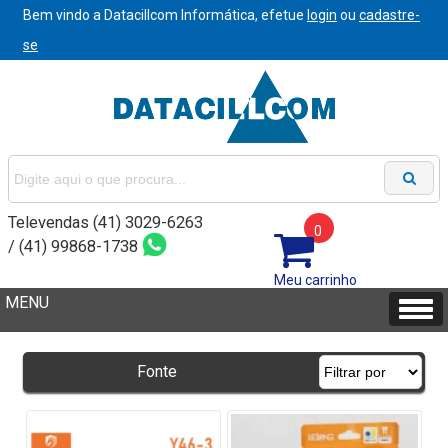
Bem vindo a Datacillcom Informática, efetue
login
ou
cadastre-
se
Televendas (41) 3029-6263
0
/ (41) 99868-1738
Meu carrinho
Fonte