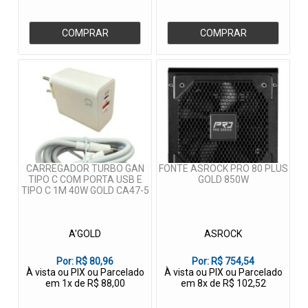
COMPRAR
COMPRAR
CARREGADOR TURBO GAN
FONTE ASROCK PRO 80 PLUS
TIPO C COM PORTA USB E
GOLD 850W
TIPO C 1M 40W GOLD CA47-5
A'GOLD
ASROCK
Por:
R$ 80,96
Por:
R$ 754,54
À vista ou PIX ou Parcelado
À vista ou PIX ou Parcelado
em 1x de R$ 88,00
em 8x de R$ 102,52