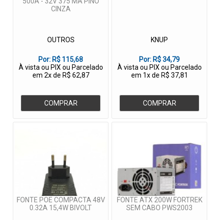
500A - 32V 375 MA PINO
CINZA
OUTROS
KNUP
Por:
R$ 115,68
Por:
R$ 34,79
À vista ou PIX ou Parcelado
À vista ou PIX ou Parcelado
em 2x de R$ 62,87
em 1x de R$ 37,81
COMPRAR
COMPRAR
FONTE POE COMPACTA 48V
FONTE ATX 200W FORTREK
0.32A 15,4W BIVOLT
SEM CABO PWS2003