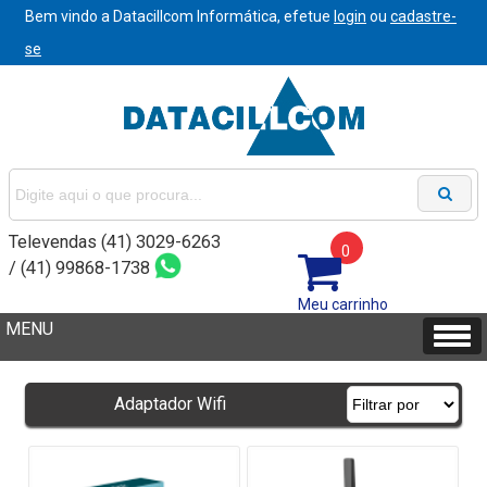
Bem vindo a Datacillcom Informática, efetue
login
ou
cadastre-
se
Televendas (41) 3029-6263
0
/ (41) 99868-1738
Meu carrinho
Adaptador Wifi