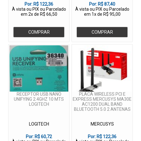
Por:
R$ 122,36
Por:
R$ 87,40
À vista ou PIX ou Parcelado
À vista ou PIX ou Parcelado
em 2x de R$ 66,50
em 1x de R$ 95,00
COMPRAR
COMPRAR
RECEPTOR USB NANO
PLACA WIRELESS PCI E
UNIFYING 2.4GHZ 10 MTS
EXPRESS MERCUSYS MA30E
LOGITECH
AC1200 DUAL BAND
BLUETOOTH 5.0 2 ANTENAS
LOGITECH
MERCUSYS
Por:
R$ 60,72
Por:
R$ 122,36