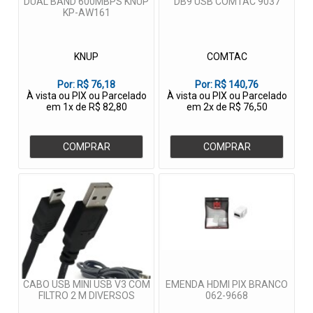
DUAL BAND 600MBPS KNUP
DB9 USB COMTAC 9037
KP-AW161
KNUP
COMTAC
Por:
R$ 76,18
Por:
R$ 140,76
À vista ou PIX ou Parcelado
À vista ou PIX ou Parcelado
em 1x de R$ 82,80
em 2x de R$ 76,50
COMPRAR
COMPRAR
CABO USB MINI USB V3 COM
EMENDA HDMI PIX BRANCO
FILTRO 2 M DIVERSOS
062-9668