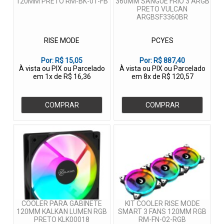
120MM PRETO RM-BK-01-FB
360MM SANGUE FRIO 3 ARGB
PRETO VULCAN
ARGBSF3360BR
RISE MODE
PCYES
Por:
R$ 15,05
Por:
R$ 887,40
À vista ou PIX ou Parcelado
À vista ou PIX ou Parcelado
em 1x de R$ 16,36
em 8x de R$ 120,57
COMPRAR
COMPRAR
COOLER PARA GABINETE
KIT COOLER RISE MODE
120MM KALKAN LUMEN RGB
SMART 3 FANS 120MM RGB
PRETO KLK00018
RM-FN-02-RGB