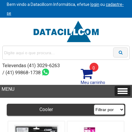
Bem vindo a Datacillcom Informática, efetue
login
ou
cadastre-
se
Televendas (41) 3029-6263
0
/ (41) 99868-1738
Meu carrinho
Cooler