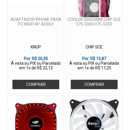
ADAPTADOR IPHONE PARA
COOLER 50X50MM CHIP SCE
P2 KNUP KP-AD003
075-5000 075-5050
KNUP
CHIP SCE
Por:
R$ 20,35
Por:
R$ 15,87
À vista ou PIX ou Parcelado
À vista ou PIX ou Parcelado
em 1x de R$ 22,12
em 1x de R$ 17,25
COMPRAR
COMPRAR