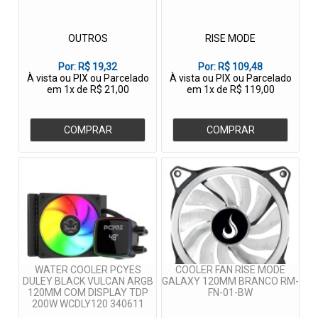
OUTROS
RISE MODE
Por:
R$ 19,32
Por:
R$ 109,48
À vista ou PIX ou Parcelado
À vista ou PIX ou Parcelado
em 1x de R$ 21,00
em 1x de R$ 119,00
COMPRAR
COMPRAR
WATER COOLER PCYES
COOLER FAN RISE MODE
DULEY BLACK VULCAN ARGB
GALAXY 120MM BRANCO RM-
120MM COM DISPLAY TDP
FN-01-BW
200W WCDLY120 340611