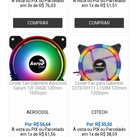
À vista ou PIX ou Parcelado
À vista ou PIX ou Parcelado
em 3x de R$ 76,03
em 1x de R$ 51,51
COMPRAR
COMPRAR
Cooler Fan Gabinete Aerocool
Cooler Fan para Gabinete
Saturn 12F DRGB 120mm
C3TECH F11-L150M 120mm
1000rpm
1200rpm
AEROCOOL
C3TECH
Por:
R$ 56,64
Por:
R$ 35,50
À vista ou PIX ou Parcelado
À vista ou PIX ou Parcelado
em 1x de R$ 61,56
em 1x de R$ 38,59