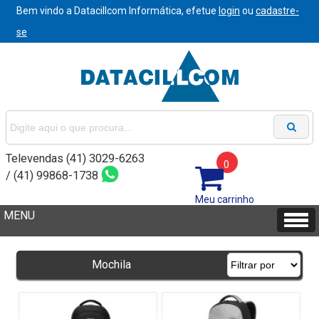
Bem vindo a Datacillcom Informática, efetue
login
ou
cadastre-
se
Televendas (41) 3029-6263
0
/ (41) 99868-1738
Meu carrinho
Mochila