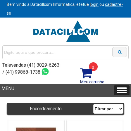
Bem vindo a Datacillcom Informática, efetue
login
ou
cadastre-
se
Televendas (41) 3029-6263
0
/ (41) 99868-1738
Meu carrinho
Encordoamento