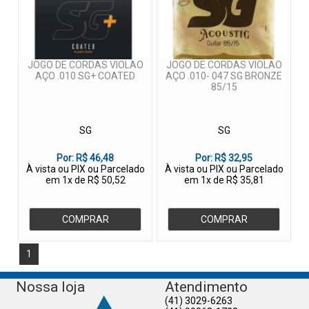
JOGO DE CORDAS VIOLAO
JOGO DE CORDAS VIOLAO
AÇO .010 SG+ COATED
AÇO .010- 047 SG BRONZE
85/15
SG
SG
Por:
R$ 46,48
Por:
R$ 32,95
À vista ou PIX ou Parcelado
À vista ou PIX ou Parcelado
em 1x de R$ 50,52
em 1x de R$ 35,81
COMPRAR
COMPRAR
1
Nossa loja
Atendimento
(41) 3029-6263