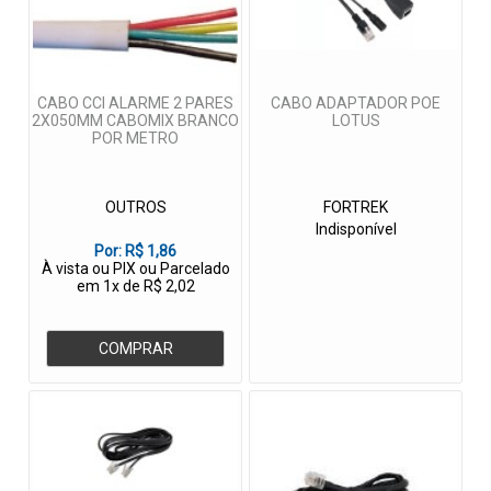
CABO CCI ALARME 2 PARES
CABO ADAPTADOR POE
2X050MM CABOMIX BRANCO
LOTUS
POR METRO
OUTROS
FORTREK
Indisponível
Por:
R$ 1,86
À vista ou PIX ou Parcelado
em 1x de R$ 2,02
COMPRAR