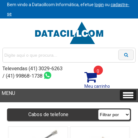
Bem vindo a Datacillcom Informática, efetue
login
ou
cadastre-
se
Televendas (41) 3029-6263
0
/ (41) 99868-1738
Meu carrinho
Cabos de telefone