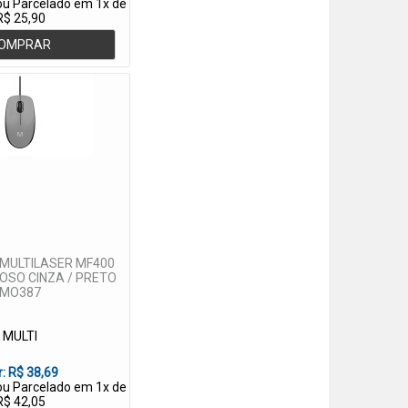
 ou Parcelado em 1x de
R$ 25,90
OMPRAR
MULTILASER MF400
IOSO CINZA / PRETO
MO387
MULTI
r:
R$ 38,69
 ou Parcelado em 1x de
R$ 42,05