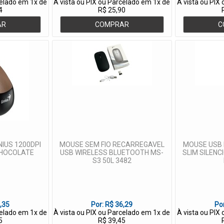
celado em 1x de
À vista ou PIX ou Parcelado em 1x de
À vista ou PIX
4
R$ 25,90
AR
COMPRAR
C
IUS 1200DPI
MOUSE SEM FIO RECARREGAVEL
MOUSE USB 
CHOCOLATE
USB WIRELESS BLUETOOTH MS-
SLIM SILENC
S3 50L 3482
S
,35
Por:
R$ 36,29
Po
celado em 1x de
À vista ou PIX ou Parcelado em 1x de
À vista ou PIX
5
R$ 39,45