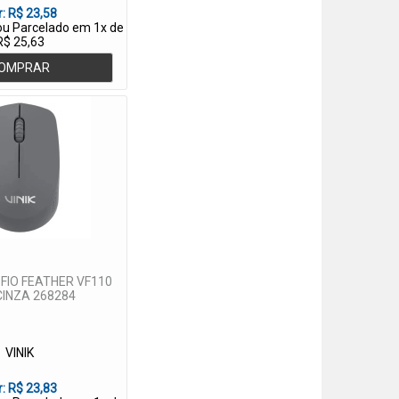
r:
R$ 23,58
 ou Parcelado em 1x de
R$ 25,63
OMPRAR
FIO FEATHER VF110
 CINZA 268284
VINIK
r:
R$ 23,83