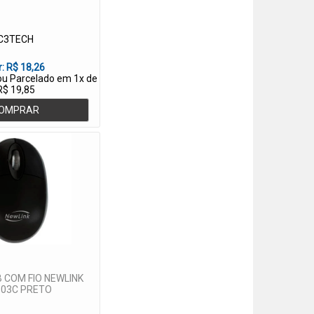
C3TECH
r:
R$ 18,26
 ou Parcelado em 1x de
R$ 19,85
OMPRAR
 COM FIO NEWLINK
03C PRETO