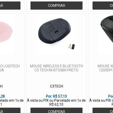
AR
COMPRAR
C
IO LOGITECH
MOUSE WIRELESS E BLUETOOTH
MOUSE W
SA
C3 TECH M-BT50BK PRETO
1200DPI
CH
C3TECH
,28
Por:
R$ 57,13
Po
celado em 1x de
À vista ou PIX ou Parcelado em 1x de
À vista ou PIX
91
R$ 62,10
AR
COMPRAR
C