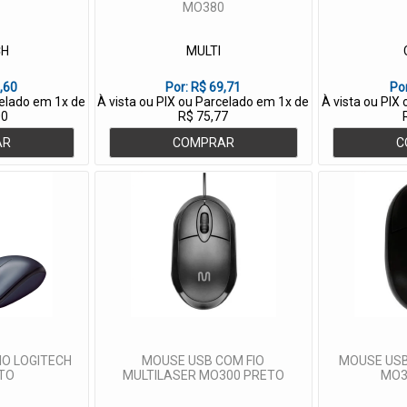
MO380
CH
MULTI
,60
Por:
R$ 69,71
Po
celado em 1x de
À vista ou PIX ou Parcelado em 1x de
À vista ou PIX
00
R$ 75,77
AR
COMPRAR
C
IO LOGITECH
MOUSE USB COM FIO
MOUSE USB
TO
MULTILASER MO300 PRETO
MO3