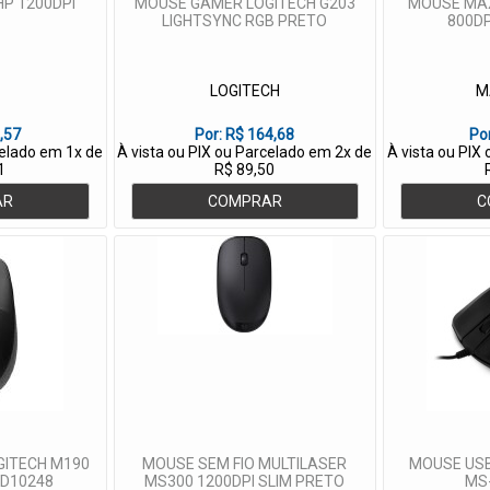
HP 1200DPI
MOUSE GAMER LOGITECH G203
MOUSE MA
LIGHTSYNC RGB PRETO
800DP
LOGITECH
M
,57
Por:
R$ 164,68
Po
celado em 1x de
À vista ou PIX ou Parcelado em 2x de
À vista ou PIX
1
R$ 89,50
AR
COMPRAR
C
GITECH M190
MOUSE SEM FIO MULTILASER
MOUSE USB
 D10248
MS300 1200DPI SLIM PRETO
MS