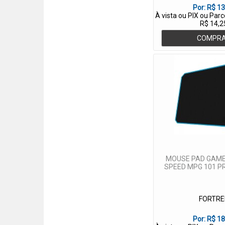
Por:
R$ 13
À vista ou PIX ou Par
R$ 14,2
COMPR
MOUSE PAD GAME
SPEED MPG 101 P
FORTRE
Por:
R$ 18