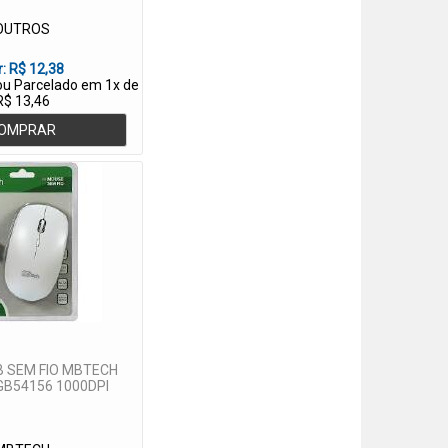
OUTROS
r:
R$ 12,38
 ou Parcelado em 1x de
R$ 13,46
OMPRAR
 SEM FIO MBTECH
B54156 1000DPI