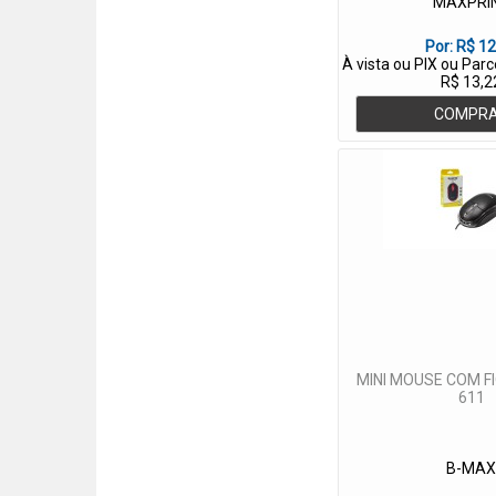
MAXPRI
Por:
R$ 12
À vista ou PIX ou Par
R$ 13,2
COMPR
MINI MOUSE COM F
611
B-MA