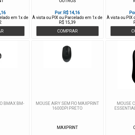
NT
OUTROS
,16
Por:
R$ 14,16
Po
celado em 1x de
À vista ou PIX ou Parcelado em 1x de
À vista ou PIX
2
R$ 15,39
AR
COMPRAR
C
IO BMAX BM-
MOUSE AIRY SEM FIO MAXPRINT
MOUSE C
1600DPI PRETO
ESSENTIAL
X
MAXPRINT