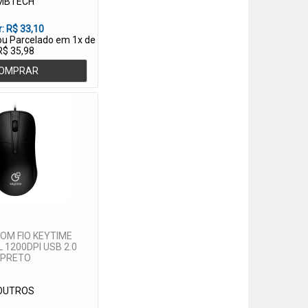
MBTECH
r:
R$ 33,10
 ou Parcelado em 1x de
R$ 35,98
OMPRAR
OM FIO KEYTIME
 1200DPI USB 2.0
PRETO
OUTROS