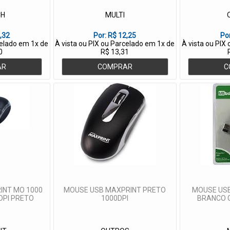
CH
MULTI
,32
Por:
R$ 12,25
Po
celado em 1x de
À vista ou PIX ou Parcelado em 1x de
À vista ou PIX
0
R$ 13,31
AR
COMPRAR
C
INT MO 1000
MOUSE USB MAXPRINT PRETO
MOUSE USB
DPI PRETO
1000DPI
BRANCO G