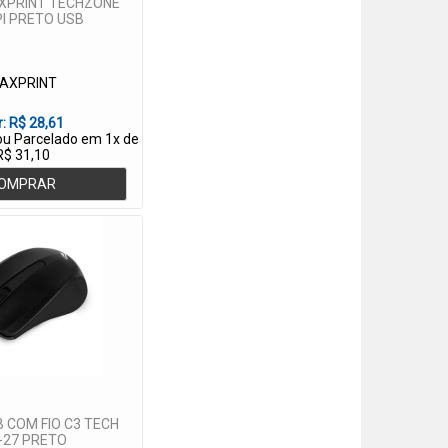
XPRINT TECHZONE
I PRETO USB
AXPRINT
r:
R$ 28,61
 ou Parcelado em 1x de
R$ 31,10
OMPRAR
 COM FIO C3 TECH
-27 PRETO