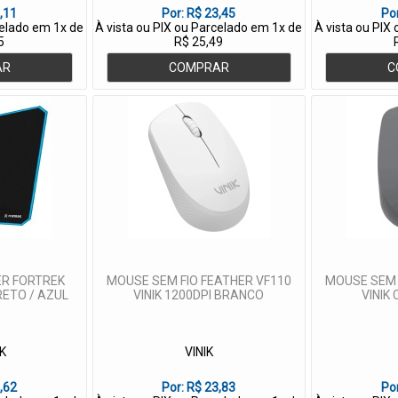
,11
Por:
R$ 23,45
Po
celado em 1x de
À vista ou PIX ou Parcelado em 1x de
À vista ou PIX
5
R$ 25,49
AR
COMPRAR
C
R FORTREK
MOUSE SEM FIO FEATHER VF110
MOUSE SEM 
RETO / AZUL
VINIK 1200DPI BRANCO
VINIK
K
VINIK
,62
Por:
R$ 23,83
Po