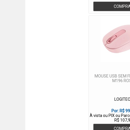
COMPR
MOUSE USB SEM F
M196 RO
LOGITE
Por:
R$ 99
À vista ou PIX ou Par
R$ 107,
COMPR