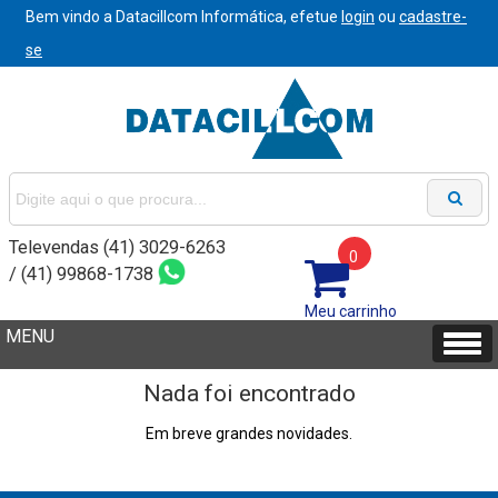
Bem vindo a Datacillcom Informática, efetue
login
ou
cadastre-
se
Televendas (41) 3029-6263
0
/ (41) 99868-1738
Meu carrinho
Nada foi encontrado
Em breve grandes novidades.